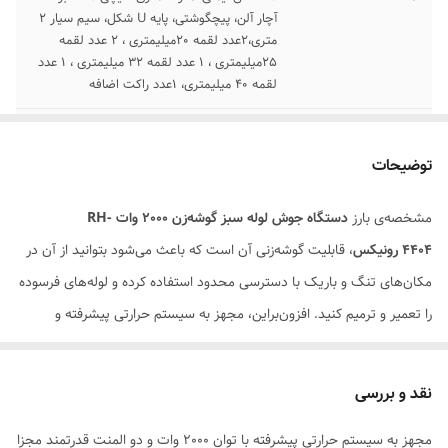
آچار آلن، پیچگوشتی، پایه U شکل، سیم سیار 2
متری،2عدد لقمه 20میلیمتری ، 2 عدد لقمه
25میلیمتری ، 1 عدد لقمه 32 میلیمتری ، 1 عدد
لقمه 40 میلیمتری، 1عدد راکت اضافه
دمای مجاز
50-300 درجه سانتی‌گراد
توضیحات
مشخصه‌ی بارز
دستگاه جوش لوله سبز گوشه‌زن 2000 وات
RH-
4404
رونیکس
، قابلیت گوشه‌زنی آن است که باعث می‌شود بتوانید از آن در
مکان‌های تنگ و باریک با دسترسی‌ محدود استفاده کرده و لوله‌های فرسوده
را تعمیر و ترمیم کنید. افزون‌براین، مجهز به سیستم حرارتی پیشرفته و
المنت‌های قدرتمند برای تامین حرارت مورد نیاز در حین کار است.
دستگاه جوش لوله سبز گوشه‌زن RH-4404 رونیکس، در جعبه‌ای فلزی به
نقد و بررسی
بازار عرضه می‌شود. بنابراین می‌توانید آن را با خیال راحت و با حفظ ایمنی
مجهز به سیستم حرارتی پیشرفته با توان 2000 وات و دو المنت قدرتمند مجزا
کامل ابزار، در مکان‌های مختلف جابه‌جا کرده و از آن استفاده کنید.