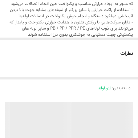
که منجر به ایجاد حرارتی مناسب و یکنواخت حین انجام اتصالات می‌شود
متعلقات کاربردی مختلفی در کنار این دستگاه ارائه می‌شوند و نیازهای
- استفاده از راکت حرارتی با سایز بزرگتر از نمونه‌های مشابه جهت بالا بردن
اثربخشی عملکرد دستگاه و انجام جوش یکنواخت در اتصالات لوله‌ها
کاربران را برطرف می‌کنند.
- دارای سوکت‌هایی‌ با روکش تفلون با هدایت حرارتی یکنواخت و پایدار که
می‌توانند برای ذوب لوله‌های PB / PP / PPR / PE و سایر لوله های
پلاستیکی جهت دستیابی به جوشکاری بدون درز استفاده شوند
- دارای پایه پایدار U شکل که به راحتی در حین کار حرکت نمی‌کند
- وجود قابلیت تنظیم دما از50 تا 300 درجه به کاربر امکان می‌دهد تا دمای
نظرات
دستگاه را به راحتی برای جوش لوله هایی با جنس‌های مختلف تنظیم کند
- دارای توانایی گوشه‌زنی جهت کار در مکان‌های تنگ و دسترسی‌های دشوار
برای ترمیم و نعمیر لوله‌های فرسوده
- دارای طراحی ارگونومیک، مخصوص کاربردهای حرفه‌ای
- مجهز به دسته ضد لغزش با طراحی Ronix که استفاده از این ابزار را ایمن‌تر
کرده و نگه داشتن آن را آسان می‌کند
دسته‌بندی
:
اتو لوله
- مجهز به عایق بسیار قوی در قسمت اتصال راکت حرارتی به بدنه جهت
کاهش چشمگیر انتقال حرارت بین این دو قسمت و جلوگیری از اتلاف انرژی
حرارتی حین کارکرد
- دارای چراغ قرمز نشانگر جهت نمایش حالت آماده به کار