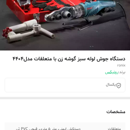
دستگاه جوش لوله سبز گوشه زن با متعلقات مدل4404
ronix
برند:
رونیکس
یکسال
مشخصات
متعلقات
دستکش ایمنی، متر 5 متری، قیچی PVC بُر،