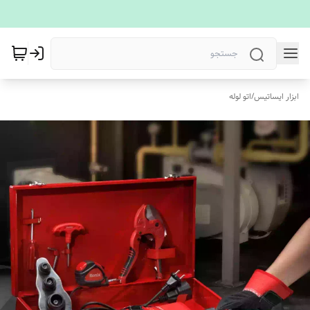
ابزار ایساتیس
/
اتو لوله