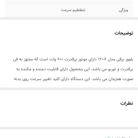
ویژگی
تنظطیم سرعت
توضیحات
بلوور برقی مدل 1207 دارای موتور پرقدرت 600 وات است که مجهز به فن
پرقدرت و توربو می باشد. این محصول دارای قابلیت دمنده و مکنده به
صورت همزمان می باشد. این دستگاه دارای کلید تغییر سرعت روی بدنه
جهت تنظیم سرعت حین کارکرد با دستگاه است و دارای لوله دمنده و مکنده
لاستیکی می باشد.لید این دستگاه مجهز به شصتی قفل کن است که موجب
نظرات
سهولت در در انجام کار مداوم همچنین دارای دیمر می باشد تا سرعت پرتاب
باد را کم یا زیاد نماید. دماغه بلند و کیسه جمع کننده گرد و خاک از مشخصه
های این دستگاه است ...