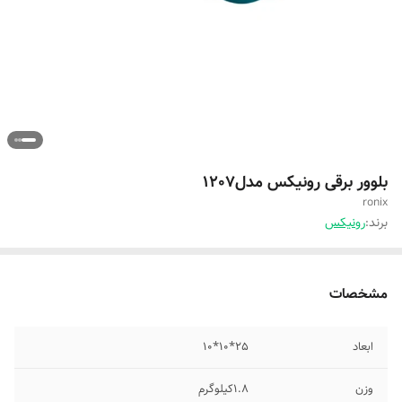
بلوور برقی رونیکس مدل1207
ronix
برند:
رونیکس
مشخصات
ابعاد
25*10*10
وزن
1.8کیلوگرم