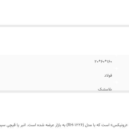
160*60*20
فولاد
پلاستیک
محصولی را که مشاهده می‌فرمایید، انبر سیم‌چین «Ronix» «رونیکس» است که با مدل