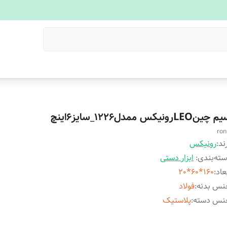
چینLEOرونیکس ممدل1226_سایز6اینچ
ron
ند:
رونیکس
ته‌بندی
:
ابزار دستی
عاد
:
160*60*20
نس بدنه
:
فولاد
نس دسته
:
پلاستیک