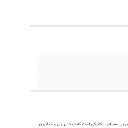
 (RH-1226) به بازار عرضه شده است. انبر یا قیچی سیم‌چین وسیله‌ای مکانیکی است که جهت بریدن و جداکردن