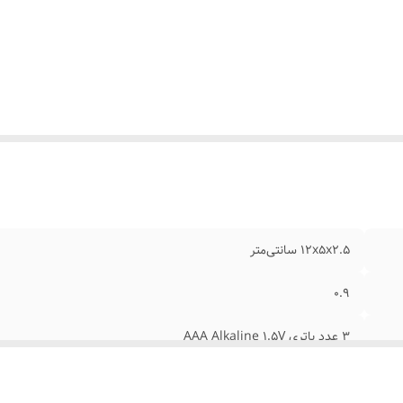
۱۲x۵x۲.۵ سانتی‌متر
0.9
۳ عدد باتری AAA Alkaline ۱.۵V
۰.۲mm-+