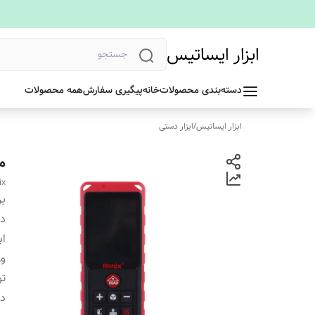
ابزار ایساتیس
دسته‌بندی محصولات
خانه
پیگیری سفارش
همه محصولات
ابزار ایساتیس
/
ابزار دستی
متر 
ix
بر
دس
اب
و
ت
د