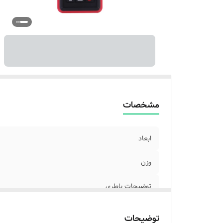
مشخصات
ابعاد
وزن
توضیحات باطری
دقت
توضیحات