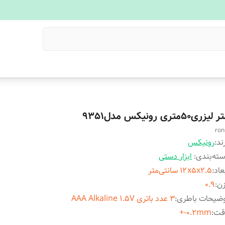
لیزری50متری رونیکس مدل9351
ron
ند:
رونیکس
ته‌بندی
:
ابزار دستی
عاد
:
۱۲x۵x۲.۵ سانتی‌متر
زن
:
0.9
وضیحات باطری
:
۳ عدد باتری AAA Alkaline ۱.۵V
قت
:
۰.۲mm-+