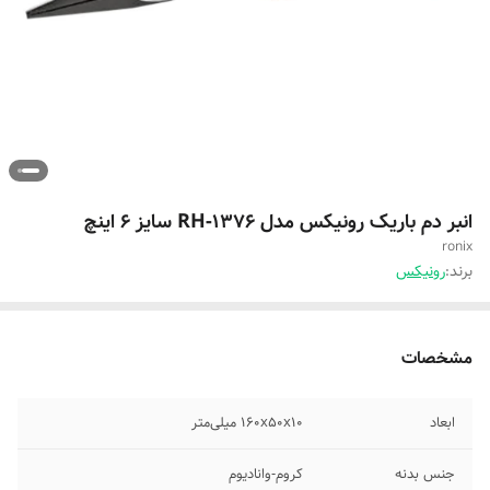
انبر دم باریک رونیکس مدل RH-1376 سایز 6 اینچ
ronix
برند:
رونیکس
مشخصات
ابعاد
۱۶۰x۵۰x۱۰ میلی‌متر
جنس بدنه
کروم-وانادیوم