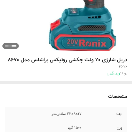
دریل شارژی 20 ولت چکشی رونیکس براشلس مدل 8670
ronix
برند:
رونیکس
مشخصات
ابعاد
۲۳x۸x۱۷ سانتی‌متر
وزن
۱۵۰۰ گرم