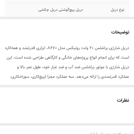
نوع دریل
دریل پیچ‌گوشتی دریل چکشی
توضیحات
دریل شارژی براشلس 20 ولت رونیکس مدل 8670، ابزاری قدرتمند و همه‌کاره
است که برای انجام انواع پروژه‌های خانگی و کارگاهی طراحی شده است. این
دریل شارژی با موتور براشلس ضد آب و ضد غبار خود، طول عمر بالا و
عملکرد قدرتمندی را ارائه می‌دهد. سه عملکرد مجزا (پیچ‌کاری، سوراخکاری،
سوراخکاری چکشی) این دستگاه را به ابزاری همه‌کاره تبدیل کرده است که
می‌تواند نیازهای مختلف شما را برآورده کند. سه نظام اتوماتیک 13 میلی‌متری
نظرات
تعویض آسان و سریع مته‌ها را فراهم می‌کند و گشتاور 60 نیوتن‌متری قدرت
بی‌نظیری را برای انجام انواع کارها در اختیار شما قرار می‌دهد. دو حالت
سرعت و نرخ ضربه بالا کارایی فوق‌العاده‌ای را در هنگام کار به شما ارائه