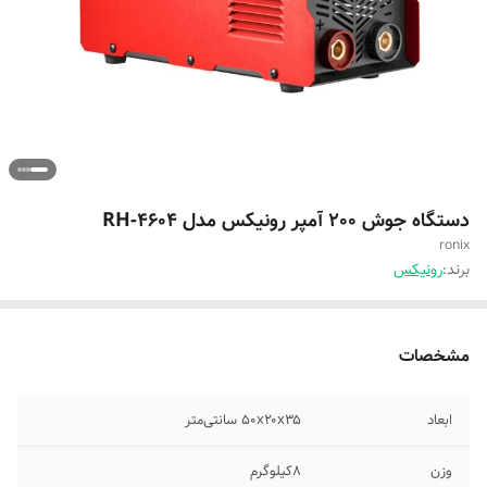
دستگاه جوش 200 آمپر رونیکس مدل RH-4604
ronix
برند:
رونیکس
مشخصات
ابعاد
۵۰x۲۰x۳۵ سانتی‌متر
وزن
8کیلوگرم