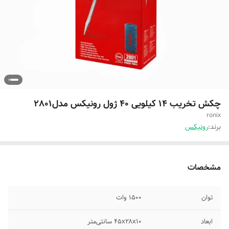
چکش تخریب 14 کیلویی 40 ژول رونیکس مدل2801
ronix
برند:
رونیکس
مشخصات
توان
۱۵۰۰ وات
ابعاد
۴۵x۲۸x۱۰ سانتی‌متر