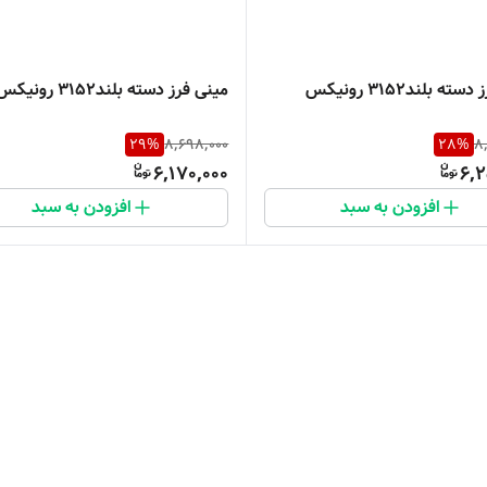
ه بلند3152 رونیکس
مینی فرز دسته بلند3152 رونیکس
29
%
8,698,000
28
%
8
6,170,000
6,2
افزودن به سبد
افزودن به سبد