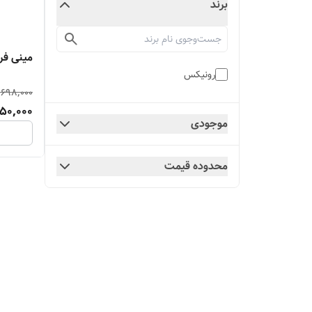
برند
مینی فرز دست
رونیکس
,698,000
50,000
موجودی
محدوده قیمت